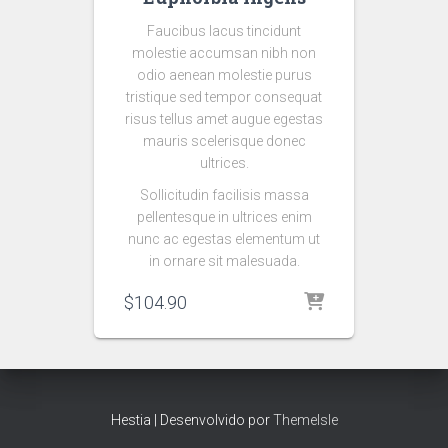
Faucibus lacus tincidunt
molestie accumsan nibh non
odio aenean molestie purus
tristique sed tempor consequat
risus tellus amet augue egestas
mauris scelerisque donec
ultrices.
Sollicitudin facilisis massa
pellentesque in ultrices enim
nunc ac egestas elementum ut
in ornare sit malesuada.
$
104.90
Hestia | Desenvolvido por
ThemeIsle