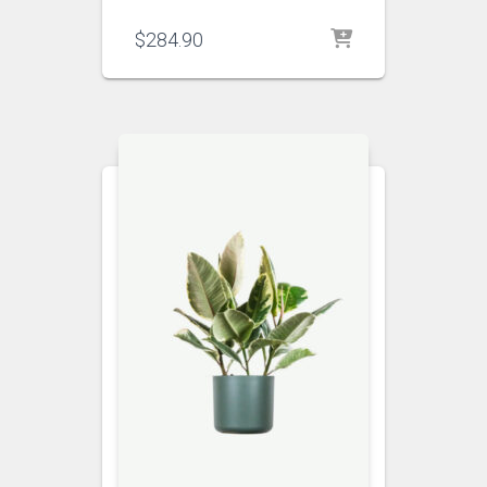
$
284.90