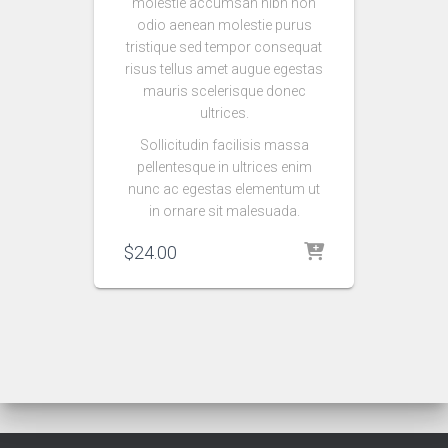
molestie accumsan nibh non
odio aenean molestie purus
tristique sed tempor consequat
risus tellus amet augue egestas
mauris scelerisque donec
ultrices.
Sollicitudin facilisis massa
pellentesque in ultrices enim
nunc ac egestas elementum ut
in ornare sit malesuada.
$
24.00