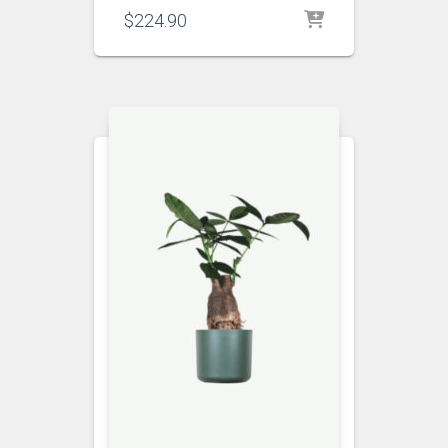
$
224.90