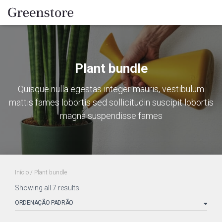
Plant bundle
Quisque nulla egestas integer mauris, vestibulum
mattis fames lobortis sed sollicitudin suscipit lobortis
magna suspendisse fames
Início
/ Plant bundle
Showing all 7 results